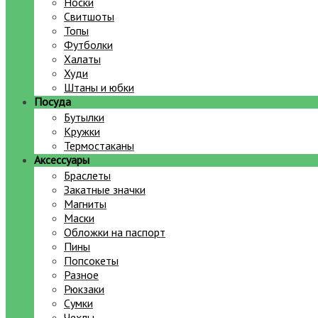
Носки
Свитшоты
Топы
Футболки
Халаты
Худи
Штаны и юбки
Посуда
Бутылки
Кружки
Термостаканы
Аксессуары
Браслеты
Закатные значки
Магниты
Маски
Обложки на паспорт
Пины
Попсокеты
Разное
Рюкзаки
Сумки
Чехлы