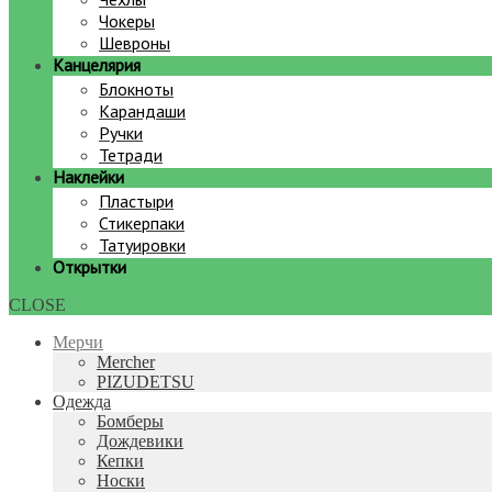
Чокеры
Шевроны
Канцелярия
Блокноты
Карандаши
Ручки
Тетради
Наклейки
Пластыри
Стикерпаки
Татуировки
Открытки
CLOSE
Мерчи
Mercher
PIZUDETSU
Одежда
Бомберы
Дождевики
Кепки
Носки