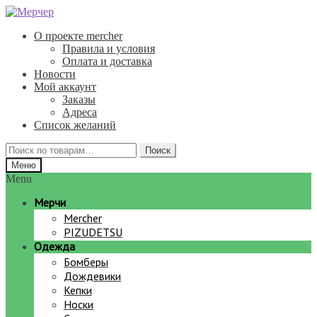
Перейти
Перейти
к
к
О проекте mercher
навигации
содержимому
Правила и условия
Оплата и доставка
Новости
Мой аккаунт
Заказы
Адреса
Список желаний
Искать:
Поиск
Меню
Menu
Мерчи
Mercher
PIZUDETSU
Одежда
Бомберы
Дождевики
Кепки
Носки