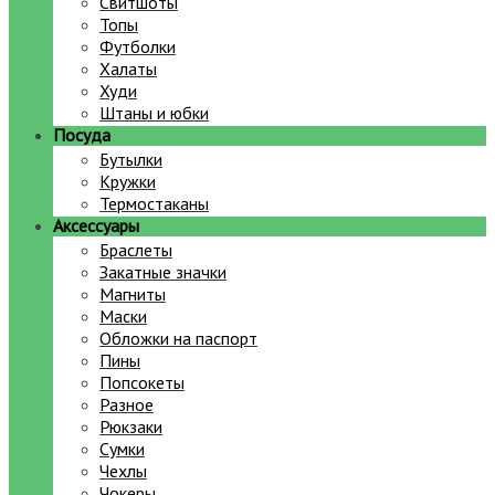
Свитшоты
Топы
Футболки
Халаты
Худи
Штаны и юбки
Посуда
Бутылки
Кружки
Термостаканы
Аксессуары
Браслеты
Закатные значки
Магниты
Маски
Обложки на паспорт
Пины
Попсокеты
Разное
Рюкзаки
Сумки
Чехлы
Чокеры