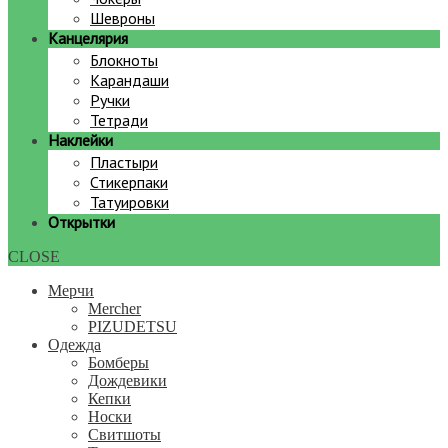
Шевроны
Канцелярия
Блокноты
Карандаши
Ручки
Тетради
Наклейки
Пластыри
Стикерпаки
Татуировки
Открытки
CLOSE
Мерчи
Mercher
PIZUDETSU
Одежда
Бомберы
Дождевики
Кепки
Носки
Свитшоты