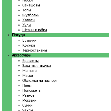
Носки
Свитшоты
Топы
Футболки
Халаты
Худи
Штаны и юбки
Посуда
Бутылки
Кружки
Термостаканы
Аксессуары
Браслеты
Закатные значки
Магниты
Маски
Обложки на паспорт
Пины
Попсокеты
Разное
Рюкзаки
Сумки
Чехлы