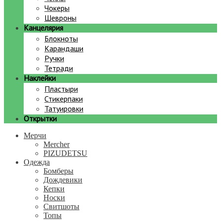
Чокеры
Шевроны
Канцелярия
Блокноты
Карандаши
Ручки
Тетради
Наклейки
Пластыри
Стикерпаки
Татуировки
Открытки
Мерчи
Mercher
PIZUDETSU
Одежда
Бомберы
Дождевики
Кепки
Носки
Свитшоты
Топы