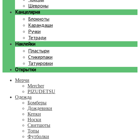
Шевроны
Канцелярия
Блокноты
Карандаши
Ручки
Тетради
Наклейки
Пластыри
Стикерпаки
Татуировки
Открытки
Мерчи
Mercher
PIZUDETSU
Одежда
Бомберы
Дождевики
Кепки
Носки
Свитшоты
Топы
Футболки