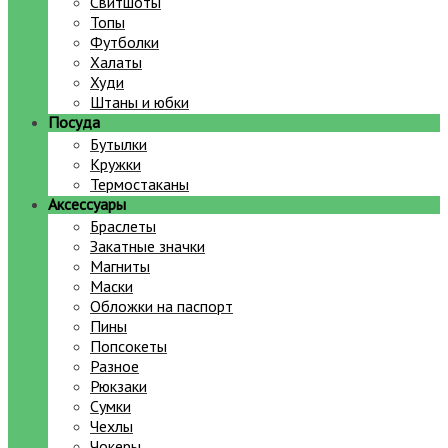
Свитшоты
Топы
Футболки
Халаты
Худи
Штаны и юбки
Посуда
Бутылки
Кружки
Термостаканы
Аксессуары
Браслеты
Закатные значки
Магниты
Маски
Обложки на паспорт
Пины
Попсокеты
Разное
Рюкзаки
Сумки
Чехлы
Чокеры