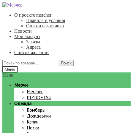
Перейти
Перейти
к
к
О проекте mercher
навигации
содержимому
Правила и условия
Оплата и доставка
Новости
Мой аккаунт
Заказы
Адреса
Список желаний
Искать:
Поиск
Меню
Menu
Мерчи
Mercher
PIZUDETSU
Одежда
Бомберы
Дождевики
Кепки
Носки