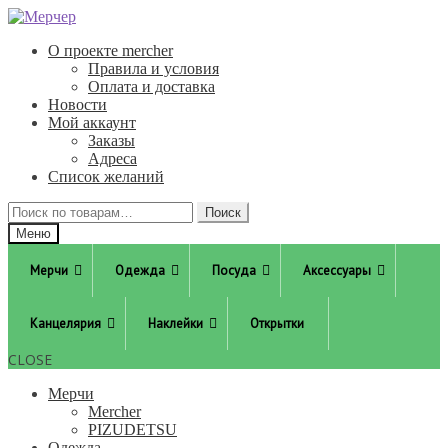
Перейти
Перейти
к
к
О проекте mercher
навигации
содержимому
Правила и условия
Оплата и доставка
Новости
Мой аккаунт
Заказы
Адреса
Список желаний
Искать:
Поиск
Меню
Мерчи
Одежда
Посуда
Аксессуары
Канцелярия
Наклейки
Открытки
CLOSE
Мерчи
Mercher
PIZUDETSU
Одежда